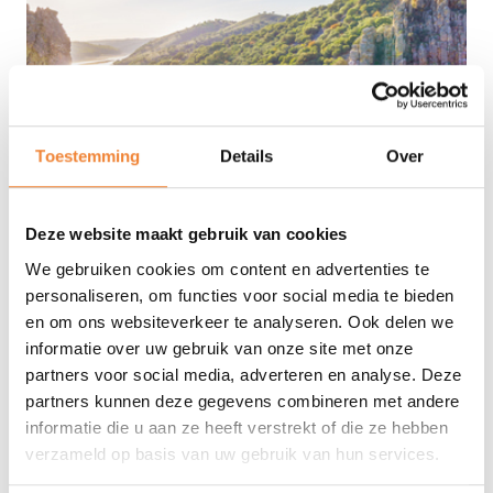
Toestemming
Details
Over
Deze website maakt gebruik van cookies
08/09 - 15/09/'26
8 dagen Extremadura
We gebruiken cookies om content en advertenties te
personaliseren, om functies voor social media te bieden
en om ons websiteverkeer te analyseren. Ook delen we
LEES MEER
informatie over uw gebruik van onze site met onze
partners voor social media, adverteren en analyse. Deze
partners kunnen deze gegevens combineren met andere
informatie die u aan ze heeft verstrekt of die ze hebben
vanaf
verzameld op basis van uw gebruik van hun services.
€1335