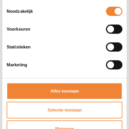
Toestemmingsselectie
Noodzakelijk
Voorkeuren
Statistieken
Marketing
Alles toestaan
26/09 - 30/09/'26
5 dagen Valencia
Selectie toestaan
LEES MEER
Weigeren