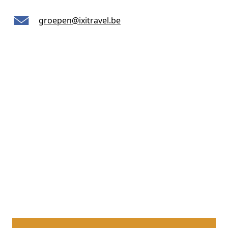
groepen@ixitravel.be
Jouw voornaam
Jouw Achternaam
Jouw e-mailadres
*
Jouw Telefoonnummer
Jouw vraag