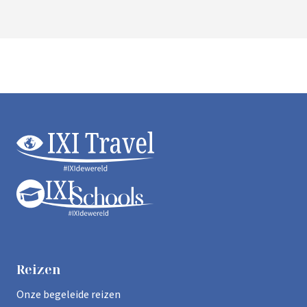
Footer
ixi_logo
ixi wit
Reizen
Onze begeleide reizen