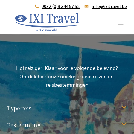
0032 (0)9 344 57 52
info@ixitravel.be
IXI-travel_logo_TAGLINE_oog_color
Open
Hoi reiziger! Klaar voor je volgende beleving?
Ontdek hier onze unieke groepsreizen en
reisbestemmingen