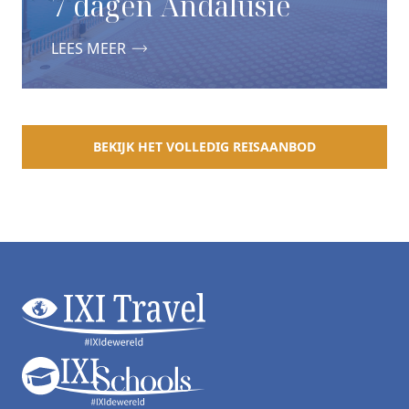
7 dagen Andalusië
LEES MEER
BEKIJK HET VOLLEDIG REISAANBOD
Footer
ixi_logo
ixi wit