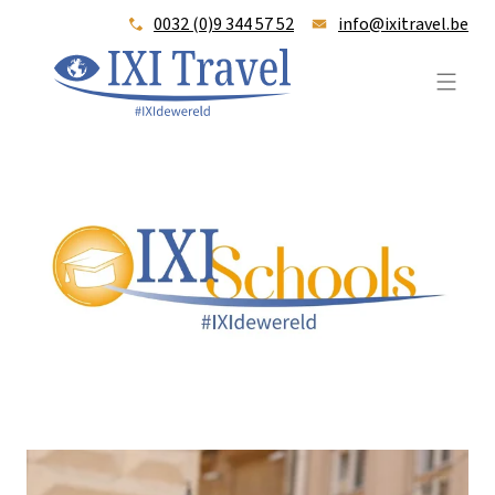
0032 (0)9 344 57 52
info@ixitravel.be
IXI-travel_logo_TAGLINE_oog_color
Open