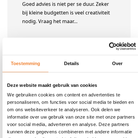
Goed advies is niet per se duur. Zeker
bij kleine budgetten is veel creativiteit
nodig. Vraag het maar…
Toestemming
Details
Over
FAQ
Deze website maakt gebruik van cookies
Wordt het een busreis?
We gebruiken cookies om content en advertenties te
personaliseren, om functies voor social media te bieden en
om ons websiteverkeer te analyseren. Ook delen we
Onze leveranciers beschikken over
informatie over uw gebruik van onze site met onze partners
autocars met 16 tot 90 plaatsen. De
Wordt het een vlieg – of treinreis?
voor social media, adverteren en analyse. Deze partners
bussen beschikken standaard over een
kunnen deze gegevens combineren met andere informatie