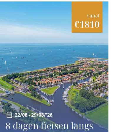
vanaf
€1810
22/08 - 29/08/'26
8 dagen fietsen langs