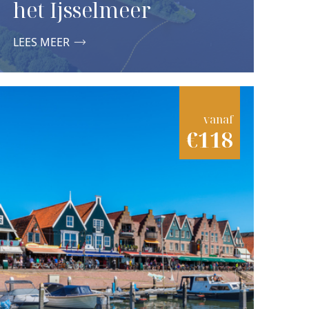
het Ijsselmeer
LEES MEER
vanaf
€118