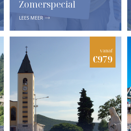
Zomerspecial
LEES MEER
vanaf
€979