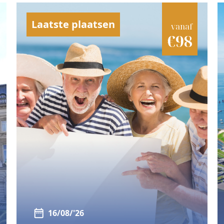
Laatste plaatsen
vanaf
€98
16/08/'26