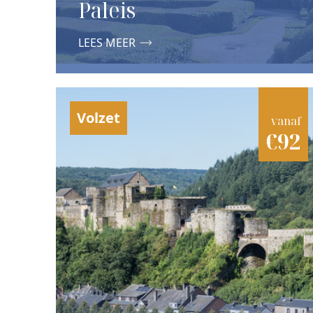
Paleis
LEES MEER
Volzet
vanaf
€92