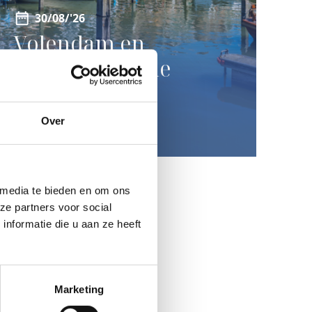
30/08/'26
Volendam en
erfgoeddorp de
Zaanse Schans
Over
LEES MEER
 media te bieden en om ons
ze partners voor social
nformatie die u aan ze heeft
Marketing