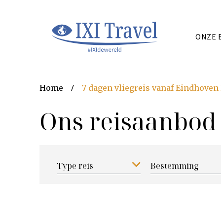
IXI-travel_logo_TAGLINE_oog_color
ONZE 
Home
7 dagen vliegreis vanaf Eindhoven
Ons reisaanbod